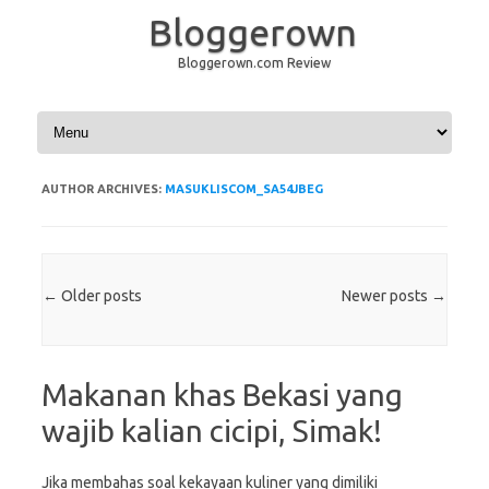
Bloggerown
Bloggerown.com Review
Skip to content
AUTHOR ARCHIVES:
MASUKLISCOM_SA54JBEG
Post navigation
←
Older posts
Newer posts
→
Makanan khas Bekasi yang
wajib kalian cicipi, Simak!
Jika membahas soal kekayaan kuliner yang dimiliki