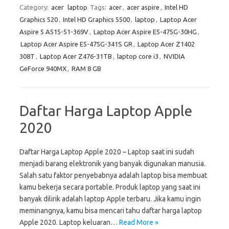
Category:
acer
laptop
Tags:
acer
,
acer aspire
,
Intel HD
Graphics 520
,
Intel HD Graphics 5500
,
laptop
,
Laptop Acer
Aspire 5 A515-51-369V
,
Laptop Acer Aspire E5-475G-30HG
,
Laptop Acer Aspire E5-475G-341S GR
,
Laptop Acer Z1402
308T
,
Laptop Acer Z476-31TB
,
laptop core i3
,
NVIDIA
GeForce 940MX
,
RAM 8 GB
Daftar Harga Laptop Apple
2020
Daftar Harga Laptop Apple 2020 – Laptop saat ini sudah
menjadi barang elektronik yang banyak digunakan manusia.
Salah satu faktor penyebabnya adalah laptop bisa membuat
kamu bekerja secara portable. Produk laptop yang saat ini
banyak dilirik adalah laptop Apple terbaru. Jika kamu ingin
meminangnya, kamu bisa mencari tahu daftar harga laptop
Apple 2020. Laptop keluaran…
Read More »