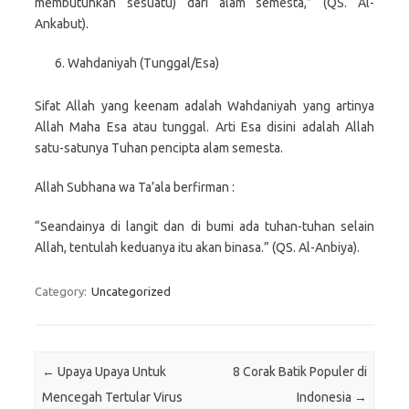
membutuhkan sesuatu) dari alam semesta,” (QS. Al-
Ankabut).
Wahdaniyah (Tunggal/Esa)
Sifat Allah yang keenam adalah Wahdaniyah yang artinya
Allah Maha Esa atau tunggal. Arti Esa disini adalah Allah
satu-satunya Tuhan pencipta alam semesta.
Allah Subhana wa Ta’ala berfirman :
“Seandainya di langit dan di bumi ada tuhan-tuhan selain
Allah, tentulah keduanya itu akan binasa.” (QS. Al-Anbiya).
Category:
Uncategorized
Post navigation
←
Upaya Upaya Untuk
8 Corak Batik Populer di
Mencegah Tertular Virus
Indonesia
→