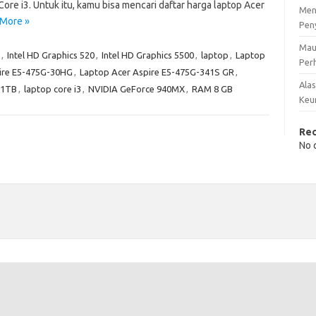
ore i3. Untuk itu, kamu bisa mencari daftar harga laptop Acer
Men
More »
Pen
Mau
,
Intel HD Graphics 520
,
Intel HD Graphics 5500
,
laptop
,
Laptop
Perh
ire E5-475G-30HG
,
Laptop Acer Aspire E5-475G-341S GR
,
Ala
31TB
,
laptop core i3
,
NVIDIA GeForce 940MX
,
RAM 8 GB
Keu
Re
No 