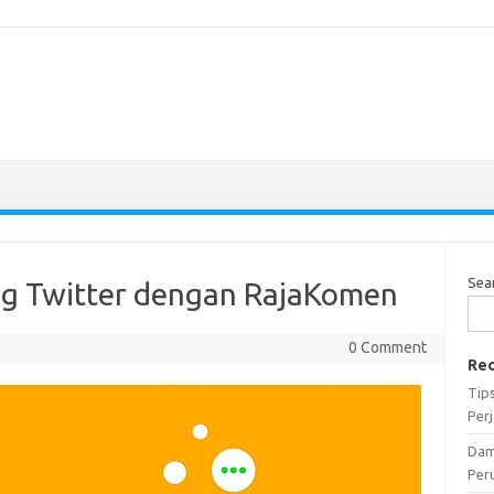
Sea
ng Twitter dengan RajaKomen
0 Comment
Rec
Tip
Per
Dam
Per