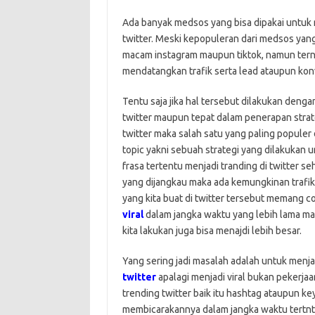
Ada banyak medsos yang bisa dipakai untuk 
twitter. Meski kepopuleran dari medsos yang 
macam instagram maupun tiktok, namun terny
mendatangkan trafik serta lead ataupun konv
Tentu saja jika hal tersebut dilakukan denga
twitter maupun tepat dalam penerapan strate
twitter maka salah satu yang paling populer
topic yakni sebuah strategi yang dilakukan 
frasa tertentu menjadi tranding di twitter s
yang dijangkau maka ada kemungkinan trafik
yang kita buat di twitter tersebut memang c
viral
dalam jangka waktu yang lebih lama mak
kita lakukan juga bisa menajdi lebih besar.
Yang sering jadi masalah adalah untuk men
twitter
apalagi menjadi viral bukan pekerjaan
trending twitter baik itu hashtag ataupun k
membicarakannya dalam jangka waktu tertnt