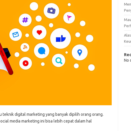
Men
Pen
Mau
Perh
Ala
Keu
Re
No 
teknik digital marketing yang banyak dipilih orang orang.
ocial media marketing ini bisa lebih cepat dalam hal