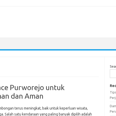
Sea
ace Purworejo untuk
Rec
Tip
man dan Aman
Per
Dam
mbongan terus meningkat, baik untuk keperluan wisata,
Per
rga. Salah satu kendaraan yang paling banyak dipilih adalah