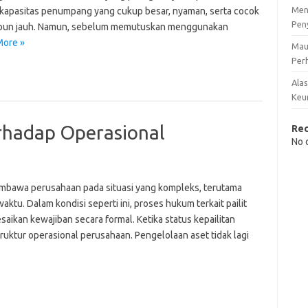
Men
ki kapasitas penumpang yang cukup besar, nyaman, serta cocok
Pen
aupun jauh. Namun, sebelum memutuskan menggunakan
More »
Mau
Perh
Ala
Keu
rhadap Operasional
Re
No 
embawa perusahaan pada situasi yang kompleks, terutama
aktu. Dalam kondisi seperti ini, proses hukum terkait pailit
aikan kewajiban secara formal. Ketika status kepailitan
truktur operasional perusahaan. Pengelolaan aset tidak lagi