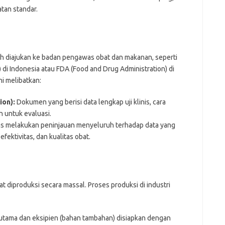
an standar.
oleh diajukan ke badan pengawas obat dan makanan, seperti
 Indonesia atau FDA (Food and Drug Administration) di
ni melibatkan:
ion):
Dokumen yang berisi data lengkap uji klinis, cara
n untuk evaluasi.
 melakukan peninjauan menyeluruh terhadap data yang
ektivitas, dan kualitas obat.
 diproduksi secara massal. Proses produksi di industri
tama dan eksipien (bahan tambahan) disiapkan dengan