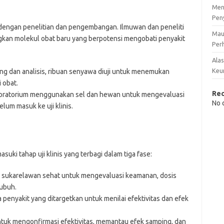
Men
Pen
 dengan penelitian dan pengembangan. Ilmuwan dan peneliti
Mau
n molekul obat baru yang berpotensi mengobati penyakit
Perh
Ala
Keu
ng dan analisis, ribuan senyawa diuji untuk menemukan
 obat.
Re
laboratorium menggunakan sel dan hewan untuk mengevaluasi
No 
lum masuk ke uji klinis.
asuki tahap uji klinis yang terbagi dalam tiga fase:
l sukarelawan sehat untuk mengevaluasi keamanan, dosis
tubuh.
 penyakit yang ditargetkan untuk menilai efektivitas dan efek
ntuk mengonfirmasi efektivitas, memantau efek samping, dan