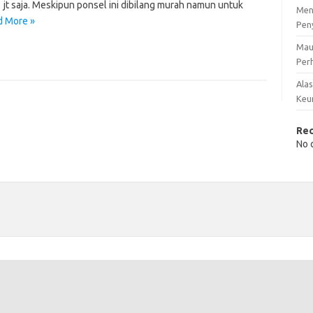
,1 jt saja. Meskipun ponsel ini dibilang murah namun untuk
Men
d More »
Pen
Mau
Perh
Ala
Keu
Re
No 